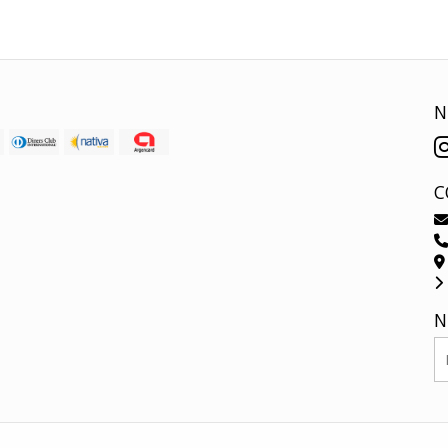
N
C
N