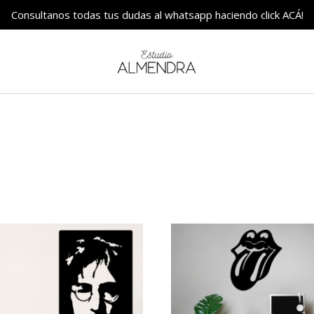
Consultanos todas tus dudas al whatsapp haciendo click ACÁ!