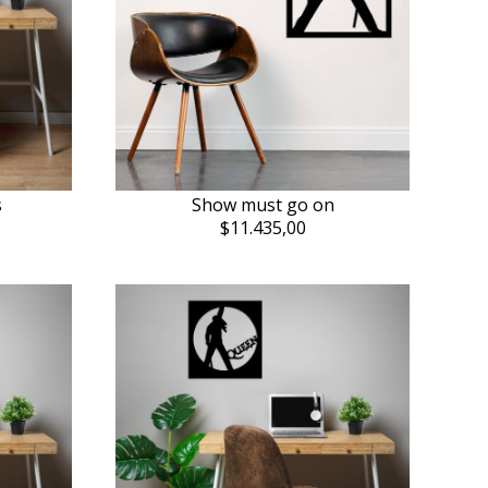
s
Show must go on
$11.435,00