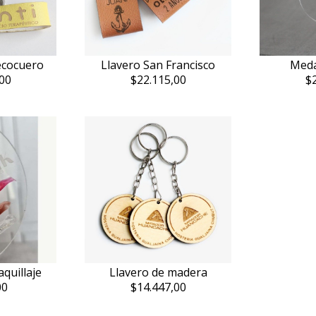
ecocuero
Llavero San Francisco
Medal
00
$22.115,00
$
quillaje
Llavero de madera
00
$14.447,00