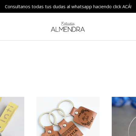
Consultanos todas tus dudas al whatsapp haciendo click ACÁ!