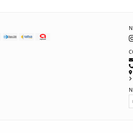
N
C
N