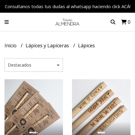
Consultanos todas tus dudas al whatsapp haciendo click ACÁ!
0
Inicio
Lápices y Lapiceras
Lápices