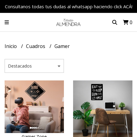
Consultanos todas tus dudas al whatsapp haciendo click ACÁ!
0
Inicio
Cuadros
Gamer
Gamer Zone