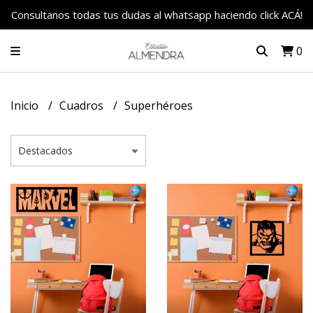
Consultanos todas tus dudas al whatsapp haciendo click ACÁ!
0
Inicio
Cuadros
Superhéroes