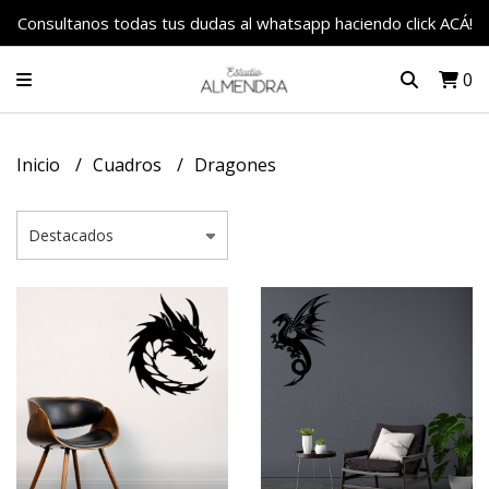
Consultanos todas tus dudas al whatsapp haciendo click ACÁ!
0
Inicio
Cuadros
Dragones