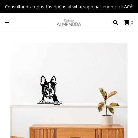
Consultanos todas tus dudas al whatsapp haciendo click ACÁ!
0