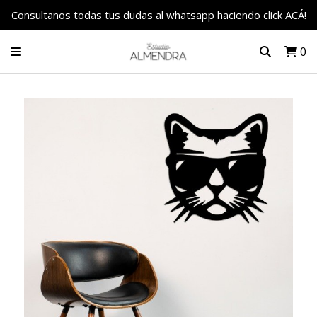
Consultanos todas tus dudas al whatsapp haciendo click ACÁ!
0