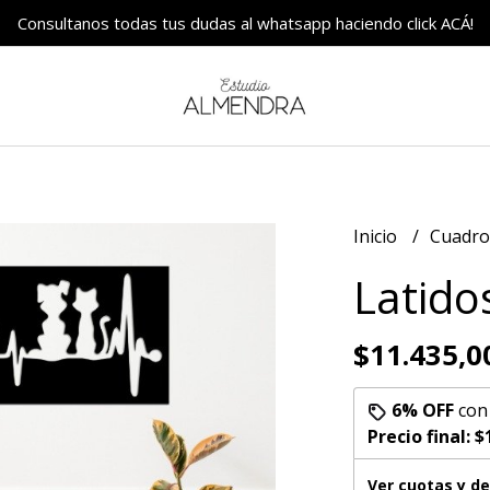
Consultanos todas tus dudas al whatsapp haciendo click ACÁ!
Inicio
Cuadr
Latido
$11.435,0
6% OFF
co
Precio final:
$
Ver cuotas y d