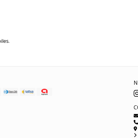
iles.
N
C