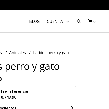
BLOG
CUENTA
0
os
Animales
Latidos perro y gato
s perro y gato
0
n
Transferencia
10.748,90
escuentos