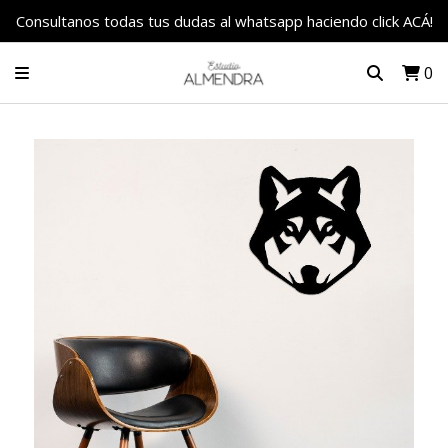
Consultanos todas tus dudas al whatsapp haciendo click ACÁ!
0