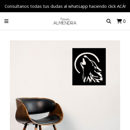
Consultanos todas tus dudas al whatsapp haciendo click ACÁ!
0