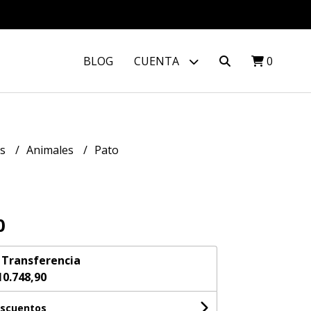
BLOG
CUENTA
0
os
Animales
Pato
0
n
Transferencia
10.748,90
escuentos