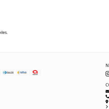
iles.
N
C