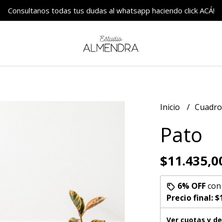
Consultanos todas tus dudas al whatsapp haciendo click ACÁ!
Inicio
Cuadr
Pato
$11.435,0
6% OFF
co
Precio final:
$
Ver cuotas y d