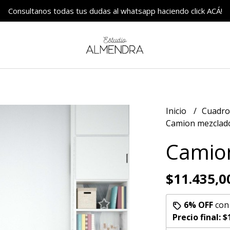
Consultanos todas tus dudas al whatsapp haciendo click ACÁ!
Inicio
Cuadr
Camion mezclad
Camio
$11.435,0
6% OFF
co
Precio final:
$