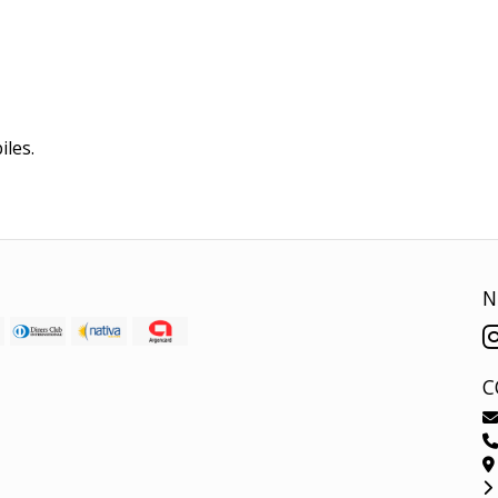
iles.
N
C