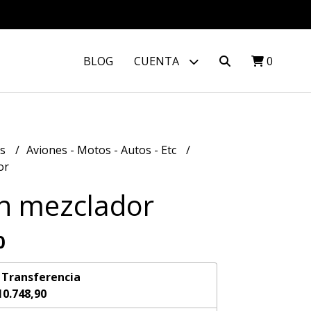
BLOG
CUENTA
0
os
Aviones - Motos - Autos - Etc
or
n mezclador
0
n
Transferencia
10.748,90