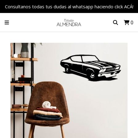
Consultanos todas tus dudas al whatsapp haciendo click ACÁ!
0