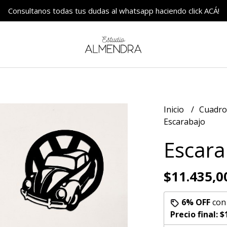
Consultanos todas tus dudas al whatsapp haciendo click ACÁ!
Inicio
Cuadr
Escarabajo
Escara
$11.435,0
6% OFF
co
Precio final:
$