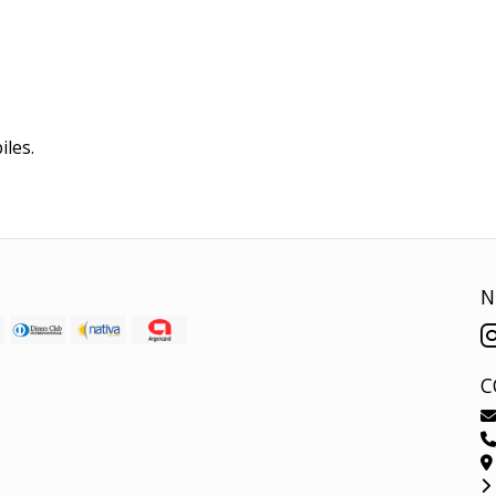
iles.
N
C