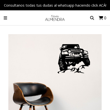
Consultanos todas tus dudas al whatsapp haciendo click ACÁ!
0