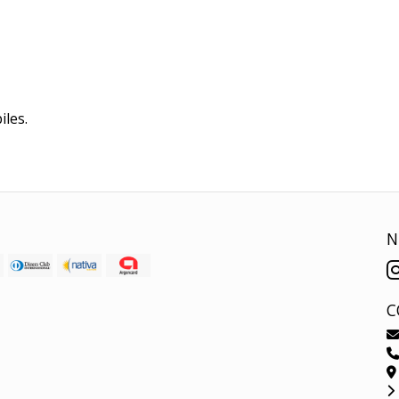
iles.
N
C