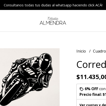
Consultanos todas tus dudas al whatsapp haciendo click ACÁ!
Inicio
Cuadr
Corre
$11.435,0
6% OFF
co
Precio final:
$
Ver cuotas y d