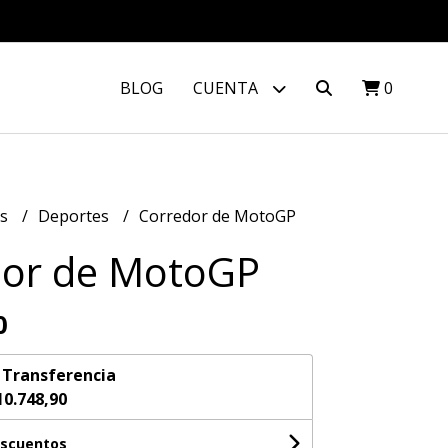
BLOG
CUENTA
0
os
Deportes
Corredor de MotoGP
dor de MotoGP
0
n
Transferencia
10.748,90
escuentos