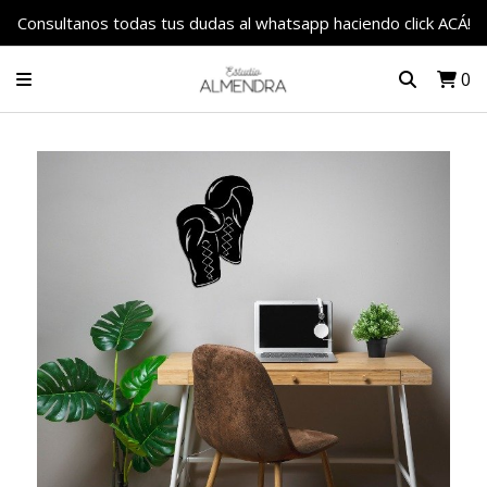
Consultanos todas tus dudas al whatsapp haciendo click ACÁ!
0