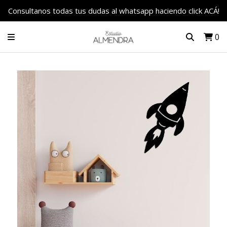
Consultanos todas tus dudas al whatsapp haciendo click ACÁ!
0