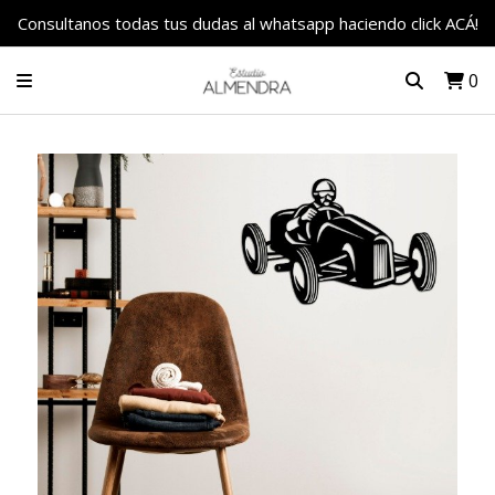
Consultanos todas tus dudas al whatsapp haciendo click ACÁ!
0