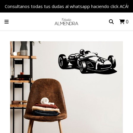
Consultanos todas tus dudas al whatsapp haciendo click ACÁ!
0