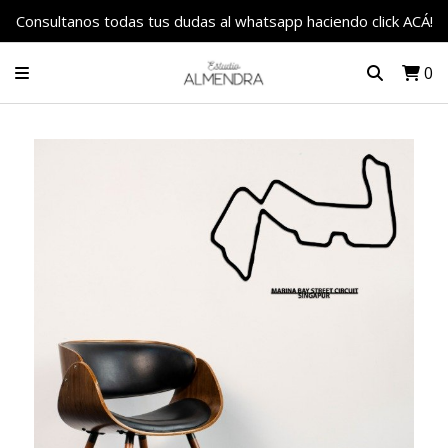
Consultanos todas tus dudas al whatsapp haciendo click ACÁ!
0