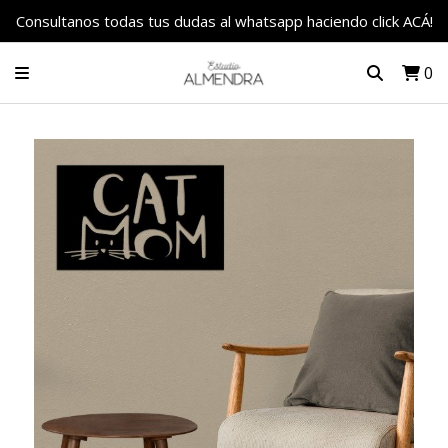
Consultanos todas tus dudas al whatsapp haciendo click ACÁ!
0