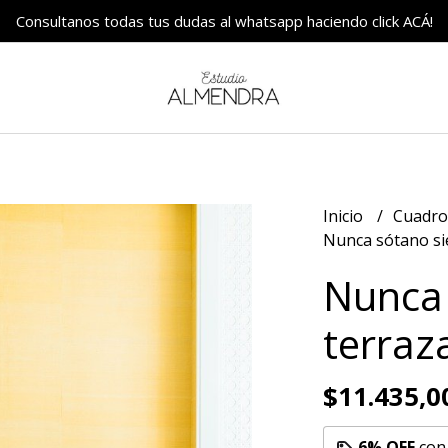
Consultanos todas tus dudas al whatsapp haciendo click ACÁ!
Inicio
Cuadr
Nunca sótano si
Nunca 
terraz
$11.435,0
6% OFF
co