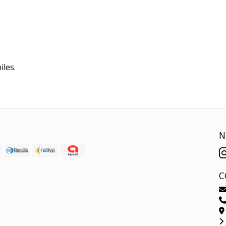
iles.
N
C