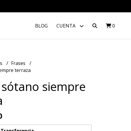
BLOG
CUENTA
0
os
Frases
empre terraza
sótano siempre
a
0
n
Transferencia