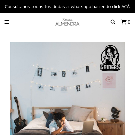
Consultanos todas tus dudas al whatsapp haciendo click ACÁ!
0