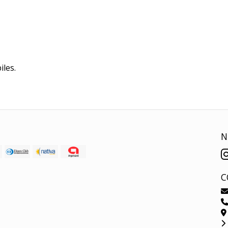
iles.
N
C