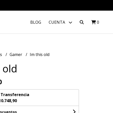
BLOG
CUENTA
0
os
Gamer
Im this old
 old
0
n
Transferencia
10.748,90
escuentos