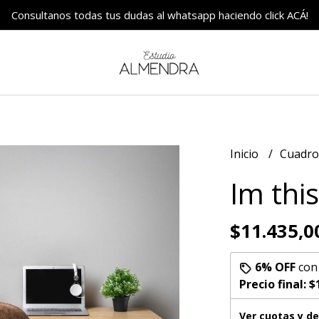
Consultanos todas tus dudas al whatsapp haciendo click ACÁ!
Inicio
Cuadr
Im this
$11.435,0
6% OFF
co
Precio final:
$
Ver cuotas y d