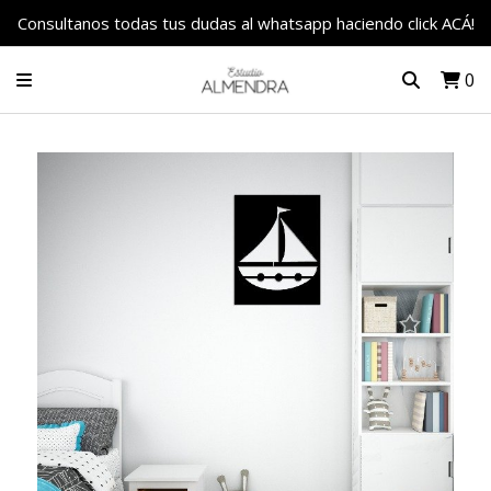
Consultanos todas tus dudas al whatsapp haciendo click ACÁ!
0