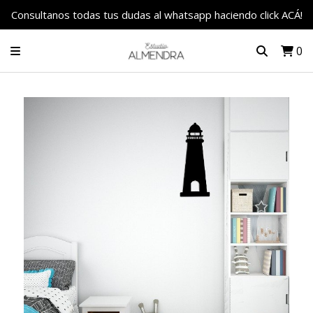
Consultanos todas tus dudas al whatsapp haciendo click ACÁ!
0