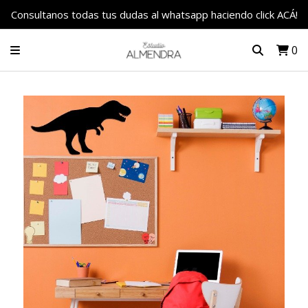
Consultanos todas tus dudas al whatsapp haciendo click ACÁ!
0