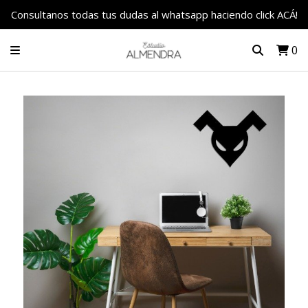
Consultanos todas tus dudas al whatsapp haciendo click ACÁ!
0