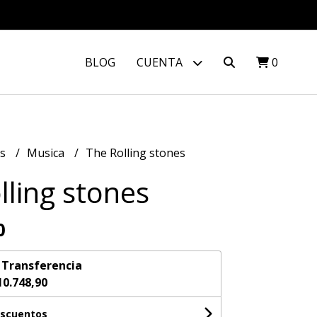
BLOG
CUENTA
0
os
Musica
The Rolling stones
lling stones
0
n
Transferencia
10.748,90
escuentos