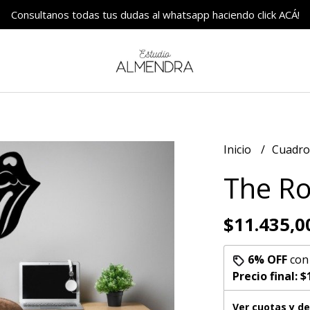
Consultanos todas tus dudas al whatsapp haciendo click ACÁ!
Inicio
Cuadr
The Ro
$11.435,0
6% OFF
co
Precio final:
$
Ver cuotas y d