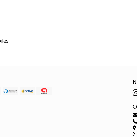
iles.
N
C