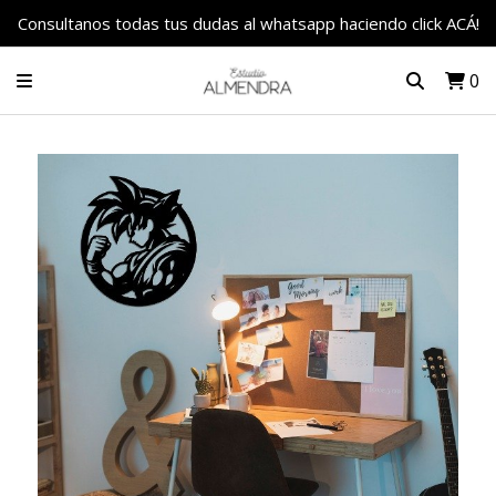
Consultanos todas tus dudas al whatsapp haciendo click ACÁ!
0