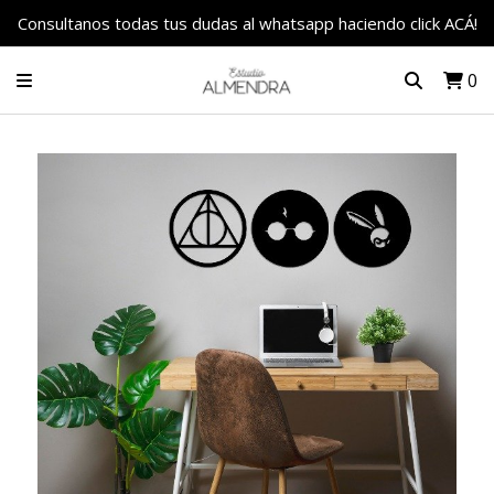
Consultanos todas tus dudas al whatsapp haciendo click ACÁ!
0