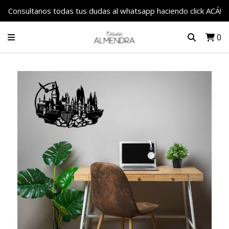
Consultanos todas tus dudas al whatsapp haciendo click ACÁ!
0