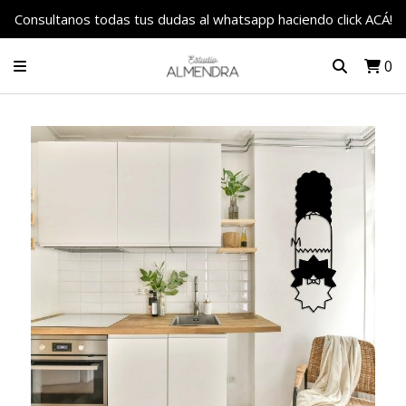
Consultanos todas tus dudas al whatsapp haciendo click ACÁ!
0