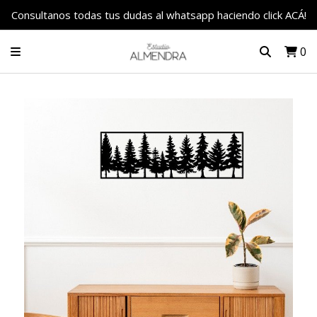
Consultanos todas tus dudas al whatsapp haciendo click ACÁ!
0