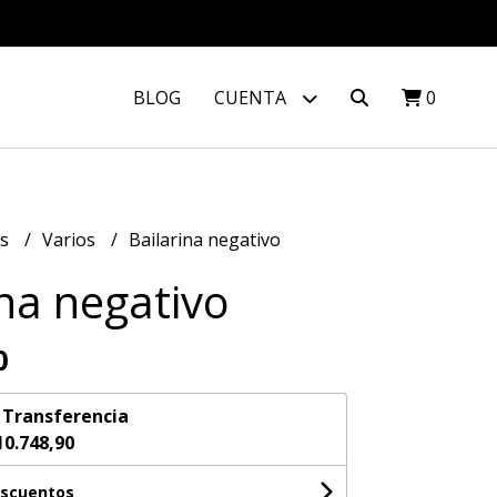
BLOG
CUENTA
0
os
Varios
Bailarina negativo
ina negativo
0
n
Transferencia
10.748,90
escuentos