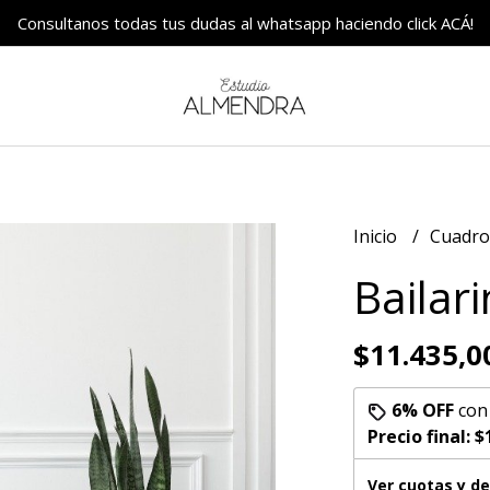
Consultanos todas tus dudas al whatsapp haciendo click ACÁ!
Inicio
Cuadr
Bailar
$11.435,0
6% OFF
co
Precio final:
$
Ver cuotas y d