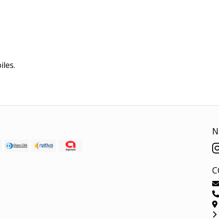
iles.
N
C