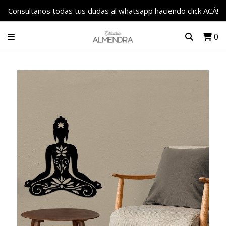
Consultanos todas tus dudas al whatsapp haciendo click ACÁ!
0