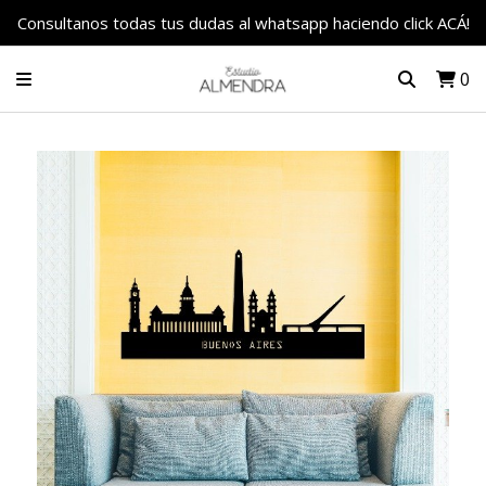
Consultanos todas tus dudas al whatsapp haciendo click ACÁ!
0