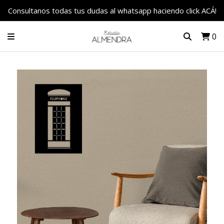
Consultanos todas tus dudas al whatsapp haciendo click ACÁ!
0