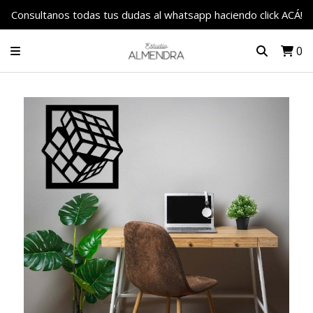
Consultanos todas tus dudas al whatsapp haciendo click ACÁ!
0