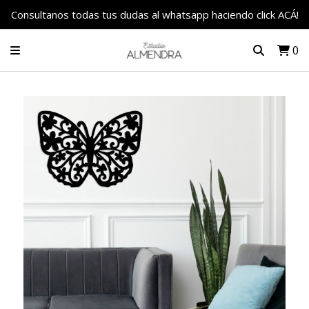
Consultanos todas tus dudas al whatsapp haciendo click ACÁ!
0