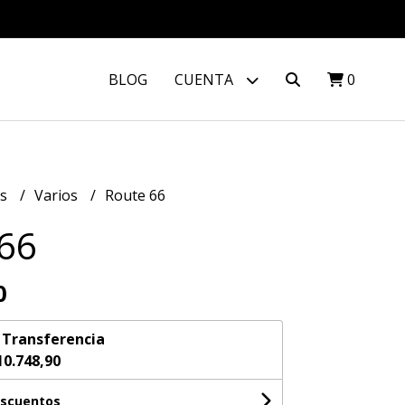
BLOG
CUENTA
0
os
Varios
Route 66
66
0
n
Transferencia
10.748,90
escuentos