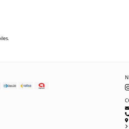
iles.
N
C