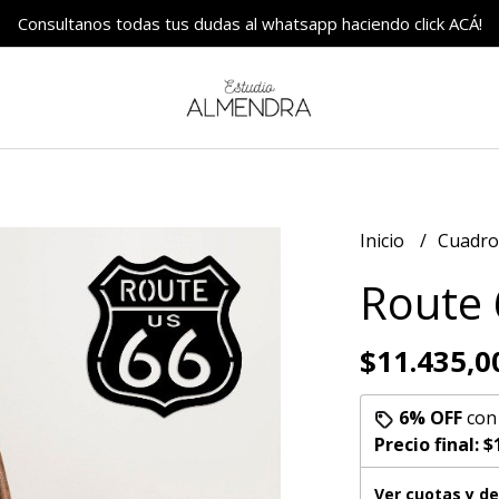
Consultanos todas tus dudas al whatsapp haciendo click ACÁ!
Inicio
Cuadr
Route 
$11.435,0
6% OFF
co
Precio final:
$
Ver cuotas y d