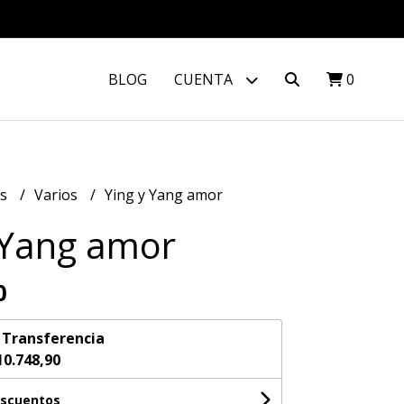
BLOG
CUENTA
0
os
Varios
Ying y Yang amor
 Yang amor
0
n
Transferencia
10.748,90
escuentos