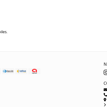
iles.
N
C