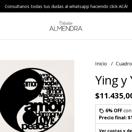
Consultanos todas tus dudas al whatsapp haciendo click ACÁ!
Inicio
Cuadr
Ying y
$11.435,0
6% OFF
co
Precio final:
$
Ver cuotas y d