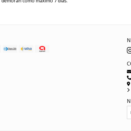
ue demoran como máximo 7 días.
N
C
N