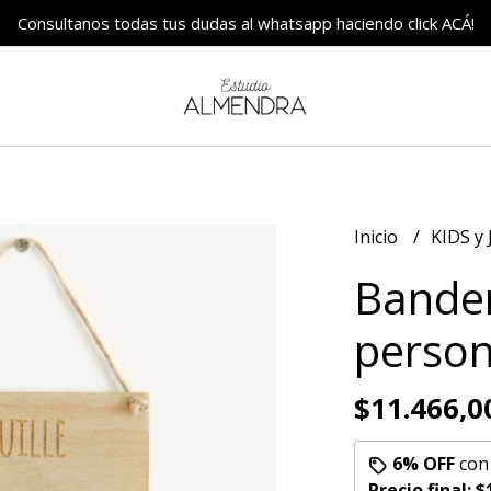
Consultanos todas tus dudas al whatsapp haciendo click ACÁ!
Inicio
KIDS y
Bande
person
$11.466,0
6% OFF
co
Precio final:
$