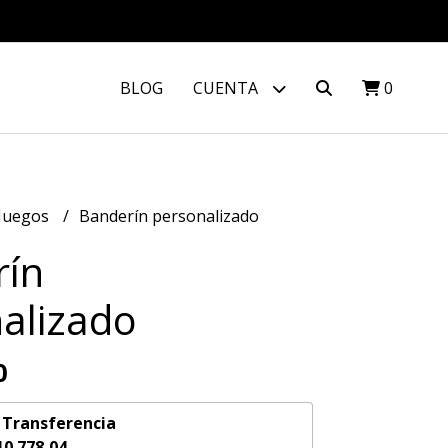
BLOG
CUENTA
0
 Juegos
Banderín personalizado
rín
alizado
0
n
Transferencia
10.778,04