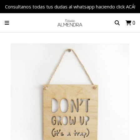
Consultanos todas tus dudas al whatsapp haciendo click ACÁ!
0