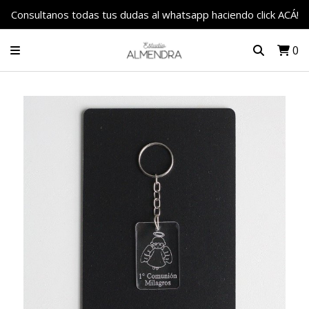
Consultanos todas tus dudas al whatsapp haciendo click ACÁ!
0