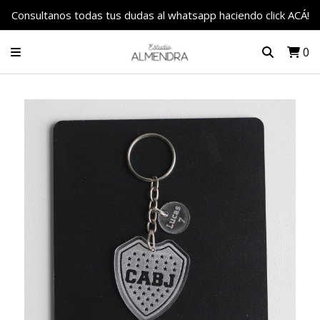
Consultanos todas tus dudas al whatsapp haciendo click ACÁ!
0